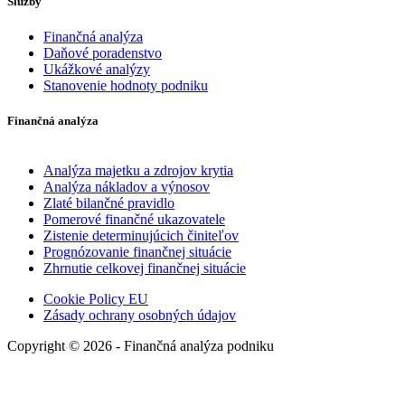
Služby
Finančná analýza
Daňové poradenstvo
Ukážkové analýzy
Stanovenie hodnoty podniku
Finančná analýza
Analýza majetku a zdrojov krytia
Analýza nákladov a výnosov
Zlaté bilančné pravidlo
Pomerové finančné ukazovatele
Zistenie determinujúcich činiteľov
Prognózovanie finančnej situácie
Zhrnutie celkovej finančnej situácie
Cookie Policy EU
Zásady ochrany osobných údajov
Copyright © 2026 - Finančná analýza podniku