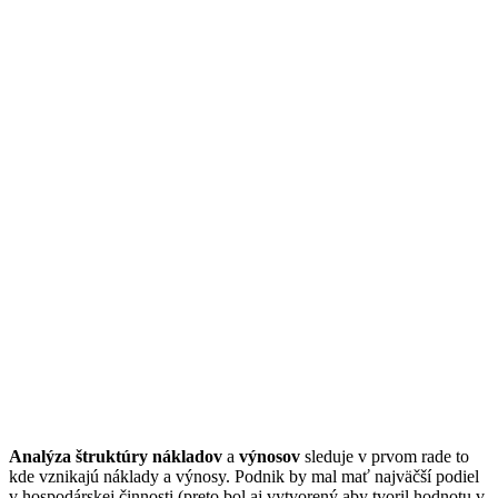
Analýza štruktúry nákladov
a
výnosov
sleduje v prvom rade to
kde vznikajú náklady a výnosy. Podnik by mal mať najväčší podiel
v hospodárskej činnosti (preto bol aj vytvorený aby tvoril hodnotu v