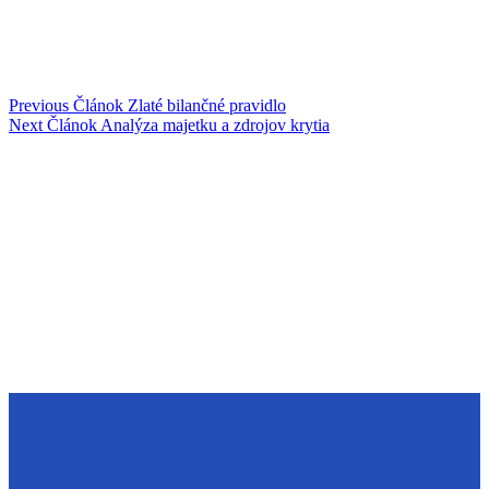
Previous
Článok
Zlaté bilančné pravidlo
Next
Článok
Analýza majetku a zdrojov krytia