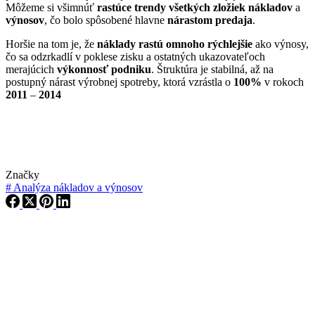
Môžeme si všimnúť
rastúce trendy všetkých zložiek nákladov
a
výnosov
, čo bolo spôsobené hlavne
nárastom predaja
.
Horšie na tom je, že
náklady rastú omnoho rýchlejšie
ako výnosy,
čo sa odzrkadlí v poklese zisku a ostatných ukazovateľoch
merajúcich
výkonnosť podniku
. Štruktúra je stabilná, až na
postupný nárast výrobnej spotreby, ktorá vzrástla o
100%
v rokoch
2011
–
2014
Značky
#
Analýza nákladov a výnosov