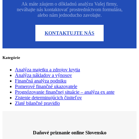
Ak máte záujem o dôkladnú analýzu Vašej firmy,
neváhajte nás kontaktovať prostredníctvom formulára,
alebo nám jednoducho zavolajte.
KONTAKTUJTE NÁS
Kategórie
Analýza majetku a zdrojov krytia
Analýza nákladov a výnosov
Finančná analýza podniku
Pomerové finančné ukazovatele
Prognózovanie finančnej situácie – analýza ex ante
Zistenie determinujúcich činiteľov
Zlaté bilančné pravidlo
Daňové priznanie online Slovensko