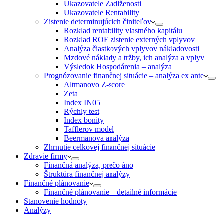
Ukazovatele Zadlženosti
Ukazovatele Rentability
Zistenie determinujúcich činiteľov
Rozklad rentability vlastného kapitálu
Rozklad ROE zistenie externých vplyvov
Analýza čiastkových vplyvov nákladovosti
Mzdové náklady a tržby, ich analýza a vplyv
Výsledok Hospodárenia – analýza
Prognózovanie finančnej situácie – analýza ex ante
Altmanovo Z-score
Zeta
Index IN05
Rýchly test
Index bonity
Tafflerov model
Beermanova analýza
Zhrnutie celkovej finančnej situácie
Zdravie firmy
Finančná analýza, prečo áno
Štruktúra finančnej analýzy
Finančné plánovanie
Finančné plánovanie – detailné informácie
Stanovenie hodnoty
Analýzy