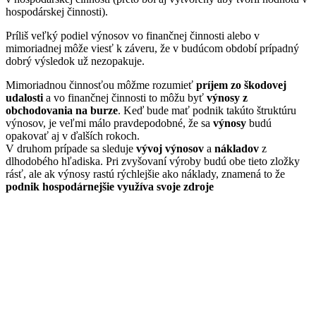
hospodárskej činnosti).
Príliš veľký podiel výnosov vo finančnej činnosti alebo v
mimoriadnej môže viesť k záveru, že v budúcom období prípadný
dobrý výsledok už nezopakuje.
Mimoriadnou činnosťou môžme rozumieť
príjem zo škodovej
udalosti
a vo finančnej činnosti to môžu byť
výnosy z
obchodovania na burze
. Keď bude mať podnik takúto štruktúru
výnosov, je veľmi málo pravdepodobné, že sa
výnosy
budú
opakovať aj v ďalších rokoch.
V druhom prípade sa sleduje
vývoj výnosov
a
nákladov
z
dlhodobého hľadiska. Pri zvyšovaní výroby budú obe tieto zložky
rásť, ale ak výnosy rastú rýchlejšie ako náklady, znamená to že
podnik hospodárnejšie využíva svoje zdroje